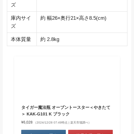
ズ
庫内サイ
約 幅26×奥行21×高さ8.5(cm)
ズ
本体質量
約 2.8kg
タイガー魔法瓶 オーブントースター＜やきたて
＞ KAK-G101 K ブラック
¥6,028
（2024/12/28 07:49時点 | 楽天市場調べ）