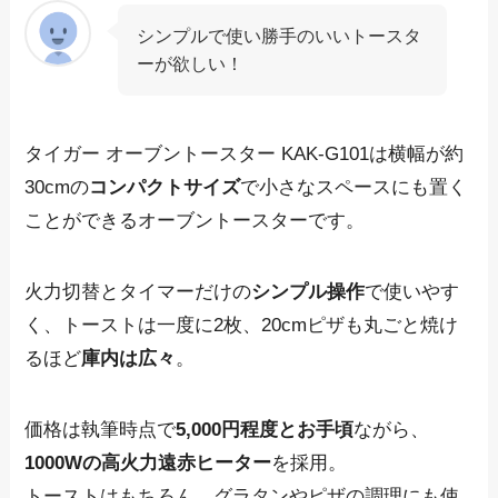
シンプルで使い勝手のいいトースタ
ーが欲しい！
タイガー オーブントースター KAK-G101は
横幅が約
30cmの
コンパクトサイズ
で小さなスペースにも置く
ことができるオーブントースター
です。
火力切替とタイマーだけの
シンプル操作
で使いやす
く、トーストは一度に2枚、20cmピザも丸ごと焼け
るほど
庫内は広々
。
価格は執筆時点で
5,000円程度とお手頃
ながら、
1000Wの高火力遠赤ヒーター
を採用。
トーストはもちろん、グラタンやピザの調理にも使