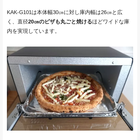
KAK-G101は本体幅30㎝に対し庫内幅は26㎝と広
く、
直径
20㎝のピザも丸ごと焼ける
ほどワイドな庫
内
を実現しています。