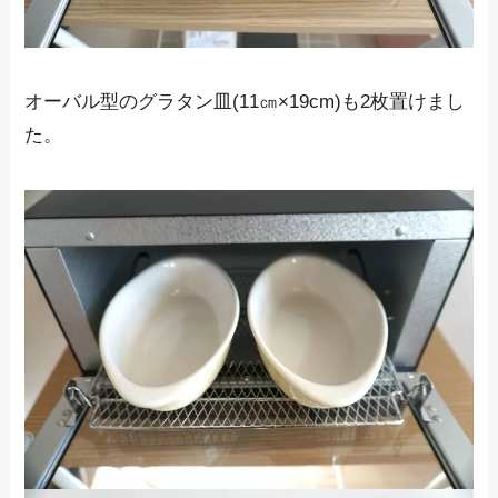
オーバル型のグラタン皿(11㎝×19cm)も2枚置けまし
た。