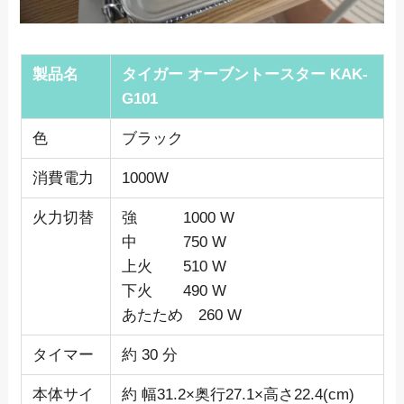
製品名
タイガー オーブントースター KAK-
G101
色
ブラック
消費電力
1000W
火力切替
強 1000 W
中 750 W
上火 510 W
下火 490 W
あたため 260 W
タイマー
約 30 分
本体サイ
約 幅31.2×奥行27.1×高さ22.4(cm)